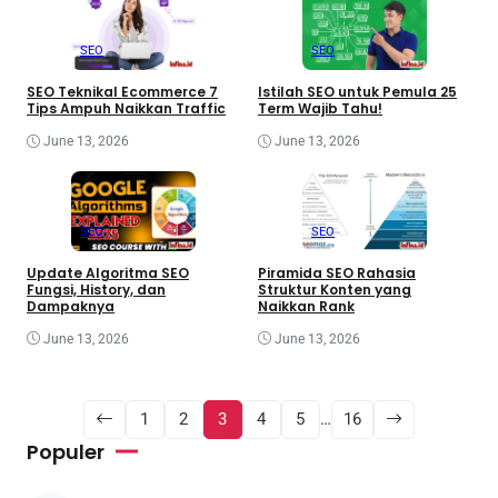
SEO
SEO
SEO Teknikal Ecommerce 7
Istilah SEO untuk Pemula 25
Tips Ampuh Naikkan Traffic
Term Wajib Tahu!
June 13, 2026
June 13, 2026
SEO
SEO
Update Algoritma SEO
Piramida SEO Rahasia
Fungsi, History, dan
Struktur Konten yang
Dampaknya
Naikkan Rank
June 13, 2026
June 13, 2026
1
2
3
4
5
…
16
Populer