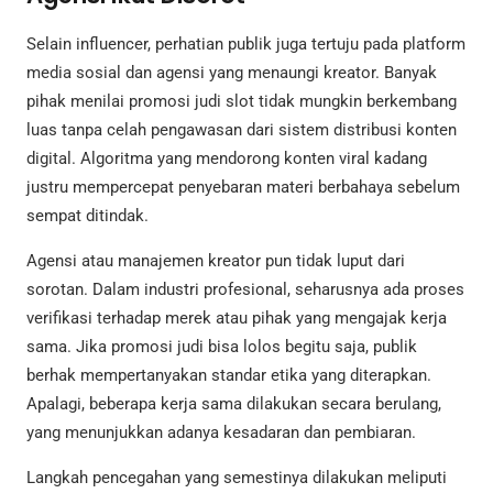
Selain influencer, perhatian publik juga tertuju pada platform
media sosial dan agensi yang menaungi kreator. Banyak
pihak menilai promosi judi slot tidak mungkin berkembang
luas tanpa celah pengawasan dari sistem distribusi konten
digital. Algoritma yang mendorong konten viral kadang
justru mempercepat penyebaran materi berbahaya sebelum
sempat ditindak.
Agensi atau manajemen kreator pun tidak luput dari
sorotan. Dalam industri profesional, seharusnya ada proses
verifikasi terhadap merek atau pihak yang mengajak kerja
sama. Jika promosi judi bisa lolos begitu saja, publik
berhak mempertanyakan standar etika yang diterapkan.
Apalagi, beberapa kerja sama dilakukan secara berulang,
yang menunjukkan adanya kesadaran dan pembiaran.
Langkah pencegahan yang semestinya dilakukan meliputi