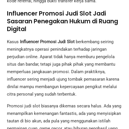
kode referral, hingga bukti transfer kerja sama.
Influencer Promosi Judi Slot Jadi
Sasaran Penegakan Hukum di Ruang
Digital
Kasus
Influencer Promosi Judi Slot
berkembang seiring
meningkatnya operasi penindakan terhadap jaringan
perjudian online. Aparat tidak hanya memburu pengelola
situs dan bandar, tetapi juga pihak pihak yang membantu
memperluas jangkauan promosi. Dalam praktiknya,
influencer sering menjadi ujung tombak pemasaran karena
dinilai mampu membangun kepercayaan pengikut melalui
citra personal yang sudah terbentuk.
Promosi judi slot biasanya dikemas secara halus. Ada yang
menampilkan kemenangan fantastis, ada yang menyisipkan
tautan di bio akun, ada pula yang menggunakan istilah
permainan cuan, game gacor, atau hiburan penghasil uang.