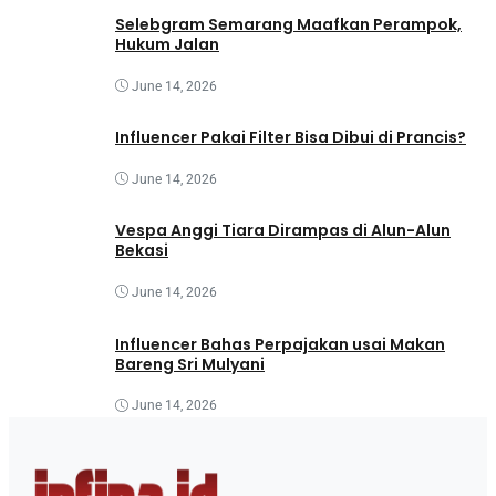
Selebgram Semarang Maafkan Perampok,
Hukum Jalan
June 14, 2026
Influencer Pakai Filter Bisa Dibui di Prancis?
June 14, 2026
Vespa Anggi Tiara Dirampas di Alun-Alun
Bekasi
June 14, 2026
Influencer Bahas Perpajakan usai Makan
Bareng Sri Mulyani
June 14, 2026