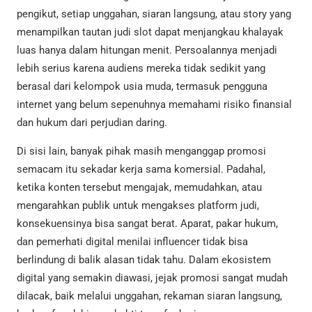
pengikut, setiap unggahan, siaran langsung, atau story yang
menampilkan tautan judi slot dapat menjangkau khalayak
luas hanya dalam hitungan menit. Persoalannya menjadi
lebih serius karena audiens mereka tidak sedikit yang
berasal dari kelompok usia muda, termasuk pengguna
internet yang belum sepenuhnya memahami risiko finansial
dan hukum dari perjudian daring.
Di sisi lain, banyak pihak masih menganggap promosi
semacam itu sekadar kerja sama komersial. Padahal,
ketika konten tersebut mengajak, memudahkan, atau
mengarahkan publik untuk mengakses platform judi,
konsekuensinya bisa sangat berat. Aparat, pakar hukum,
dan pemerhati digital menilai influencer tidak bisa
berlindung di balik alasan tidak tahu. Dalam ekosistem
digital yang semakin diawasi, jejak promosi sangat mudah
dilacak, baik melalui unggahan, rekaman siaran langsung,