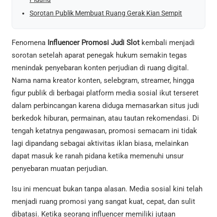
Sorotan Publik Membuat Ruang Gerak Kian Sempit
Fenomena
Influencer Promosi Judi Slot
kembali menjadi
sorotan setelah aparat penegak hukum semakin tegas
menindak penyebaran konten perjudian di ruang digital.
Nama nama kreator konten, selebgram, streamer, hingga
figur publik di berbagai platform media sosial ikut terseret
dalam perbincangan karena diduga memasarkan situs judi
berkedok hiburan, permainan, atau tautan rekomendasi. Di
tengah ketatnya pengawasan, promosi semacam ini tidak
lagi dipandang sebagai aktivitas iklan biasa, melainkan
dapat masuk ke ranah pidana ketika memenuhi unsur
penyebaran muatan perjudian.
Isu ini mencuat bukan tanpa alasan. Media sosial kini telah
menjadi ruang promosi yang sangat kuat, cepat, dan sulit
dibatasi. Ketika seorang influencer memiliki jutaan