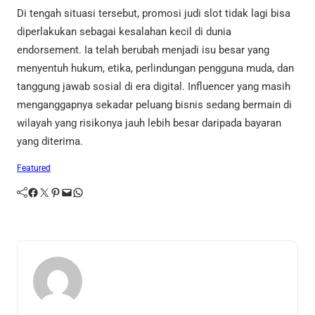
Di tengah situasi tersebut, promosi judi slot tidak lagi bisa
diperlakukan sebagai kesalahan kecil di dunia
endorsement. Ia telah berubah menjadi isu besar yang
menyentuh hukum, etika, perlindungan pengguna muda, dan
tanggung jawab sosial di era digital. Influencer yang masih
menganggapnya sekadar peluang bisnis sedang bermain di
wilayah yang risikonya jauh lebih besar daripada bayaran
yang diterima.
Featured
Facebook
Twitter
Pinterest
Mail
WhatsApp