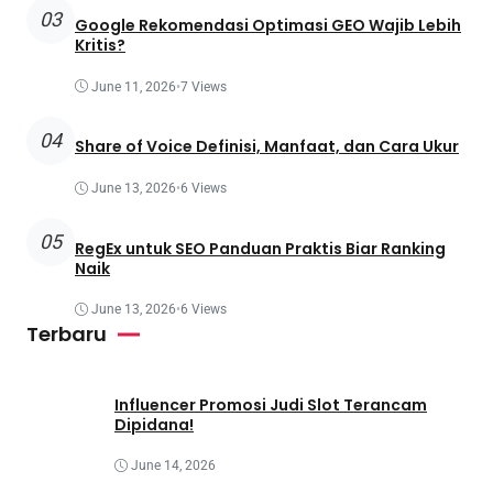
03
Google Rekomendasi Optimasi GEO Wajib Lebih
Kritis?
June 11, 2026
•
7 Views
04
Share of Voice Definisi, Manfaat, dan Cara Ukur
June 13, 2026
•
6 Views
05
RegEx untuk SEO Panduan Praktis Biar Ranking
Naik
June 13, 2026
•
6 Views
Terbaru
Influencer Promosi Judi Slot Terancam
Dipidana!
June 14, 2026