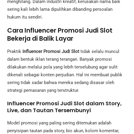
menghilang. Dalam industri kreatif, kerusakan nama baik
sering kali lebih lama dipulihkan dibanding persoalan
hukum itu sendiri.
Cara Influencer Promosi Judi Slot
Bekerja di Balik Layar
Praktik
Influencer Promosi Judi Slot
tidak selalu muncul
dalam bentuk iklan terang terangan. Banyak promosi
dilakukan melalui pola yang lebih terselubung agar sulit
dikenali sebagai konten perjudian. Hal ini membuat publik
sering tidak sadar bahwa mereka sedang disasar oleh
strategi pemasaran yang terstruktur.
Influencer Promosi Judi Slot dalam Story,
Live, dan Tautan Tersembunyi
Model promosi yang paling sering ditemukan adalah
penyisipan tautan pada story, bio akun, kolom komentar,