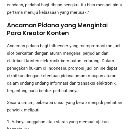
candaan, padahal bagi ribuan pengikut itu bisa menjadi pintu
pertama menuju kebiasaan yang merusak.”
Ancaman Pidana yang Mengintai
Para Kreator Konten
Ancaman pidana bagi influencer yang mempromosikan judi
slot berkaitan dengan aturan mengenai perjudian dan
distribusi konten elektronik bermuatan terlarang. Dalam
penegakan hukum di Indonesia, promosi judi online dapat
dikaitkan dengan ketentuan pidana umum maupun aturan
dalam undang undang informasi dan transaksi elektronik,
tergantung pada bentuk perbuatannya.
Secara umum, beberapa unsur yang kerap menjadi perhatian
penyidik meliputi
1. Adanya unggahan atau siaran yang memuat ajakan