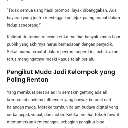
“Tidak semua uang hasil promosi layak dibanggakan. Ada
bayaran yang justru meninggalkan jejak paling mahal dalam
hidup seseorang.”
Kalimat itu terasa relevan ketika melihat banyak kasus figur
publik yang akhirnya harus berhadapan dengan penyidik.
Sekali nama tercatat dalam perkara seperti ini, publik akan
terus mengingatnya meski kasus telah berlalu.
Pengikut Muda Jadi Kelompok yang
Paling Rentan
Yang membuat persoalan ini semakin genting adalah
komposisi audiens influencer yang banyak berasal dari
kalangan muda. Mereka tumbuh dalam budaya digital yang
serba cepat, visual, dan instan. Ketika melihat tokoh favorit
memamerkan kemenangan, sebagian pengikut bisa