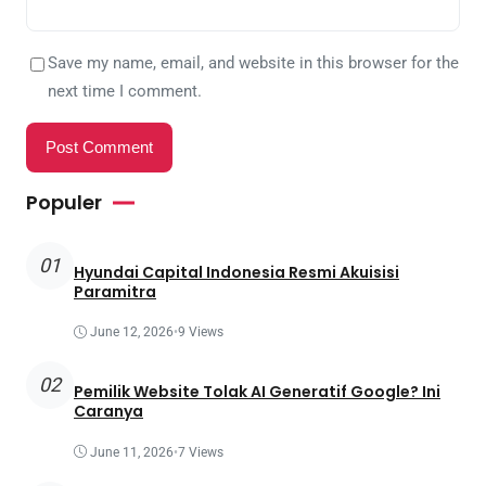
Save my name, email, and website in this browser for the
next time I comment.
Populer
01
Hyundai Capital Indonesia Resmi Akuisisi
Paramitra
June 12, 2026
•
9 Views
02
Pemilik Website Tolak AI Generatif Google? Ini
Caranya
June 11, 2026
•
7 Views