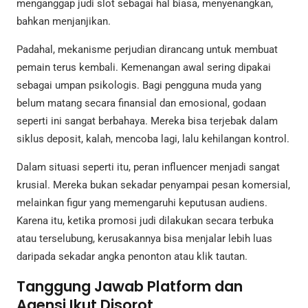
menganggap judi slot sebagai hal biasa, menyenangkan,
bahkan menjanjikan.
Padahal, mekanisme perjudian dirancang untuk membuat
pemain terus kembali. Kemenangan awal sering dipakai
sebagai umpan psikologis. Bagi pengguna muda yang
belum matang secara finansial dan emosional, godaan
seperti ini sangat berbahaya. Mereka bisa terjebak dalam
siklus deposit, kalah, mencoba lagi, lalu kehilangan kontrol.
Dalam situasi seperti itu, peran influencer menjadi sangat
krusial. Mereka bukan sekadar penyampai pesan komersial,
melainkan figur yang memengaruhi keputusan audiens.
Karena itu, ketika promosi judi dilakukan secara terbuka
atau terselubung, kerusakannya bisa menjalar lebih luas
daripada sekadar angka penonton atau klik tautan.
Tanggung Jawab Platform dan
Agensi Ikut Disorot