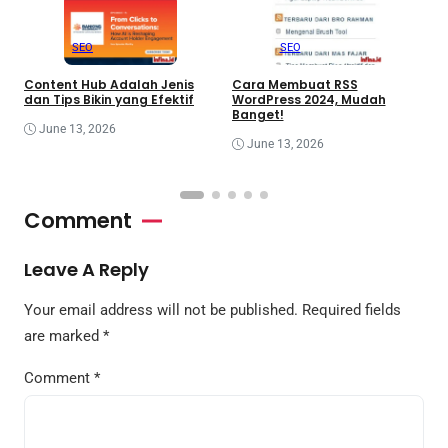
SEO
SEO
Content Hub Adalah Jenis
Cara Membuat RSS
S
dan Tips Bikin yang Efektif
WordPress 2024, Mudah
N
Banget!
G
June 13, 2026
June 13, 2026
Comment
Leave A Reply
Your email address will not be published.
Required fields
are marked
*
Comment
*