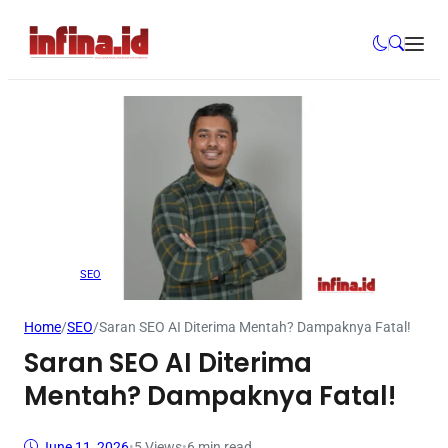
SEO
Home
/
SEO
/
Saran SEO AI Diterima Mentah? Dampaknya Fatal!
Saran SEO AI Diterima
Mentah? Dampaknya Fatal!
June 11, 2026
•
5
Views
•
6 min read