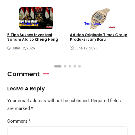
Technology
Technology
5 Tips Sukses Investasi
Adidas Originals Timex Group
D
Saham Ala Lo Kheng Hong
Produksi Jam Baru
I
June 12, 2026
June 12, 2026
Comment
Leave A Reply
Your email address will not be published.
Required fields
are marked
*
Comment
*